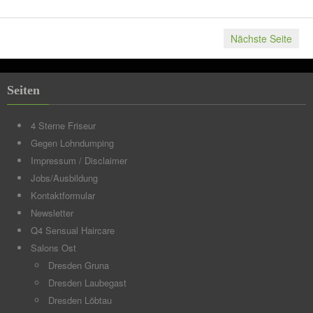
Nächste Seite
Seiten
4 Sterne Friseur
Gegen Lohndumping
Impressum / Disclaimer
Jobs/Ausbildung
Kontaktformular
Newsletter
Q4 Sensual Haircare
Salons Ost
Dresden Gruna
Dresden Laubegast
Dresden Löbtau